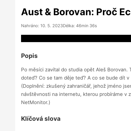
Aust & Borovan: Proč Ec
Nahráno: 10. 5. 2023
Délka: 46min 36s
Video source not available
Popis
Po měsíci zavítal do studia opět Aleš Borovan.
doteď? Co se tam děje teď? A co se bude dít v
(Doplnění: zkušený zahraničář, jehož jméno js
návštěvnosti na internetu, kterou probíráme v z
NetMonitor.)
Klíčová slova