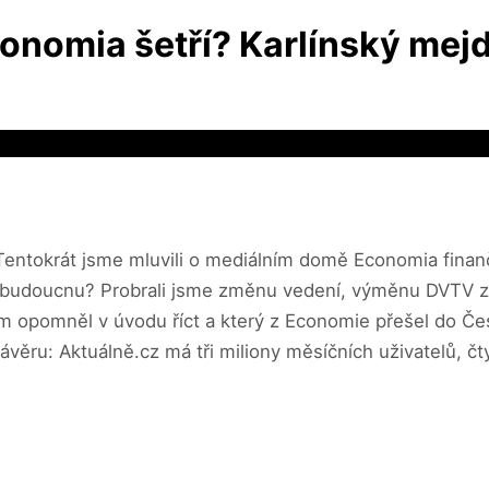
onomia šetří? Karlínský mej
 Tentokrát jsme mluvili o mediálním domě Economia finan
 budoucnu? Probrali jsme změnu vedení, výměnu DVTV za 
em opomněl v úvodu říct a který z Economie přešel do Če
ávěru: Aktuálně.cz má tři miliony měsíčních uživatelů, č