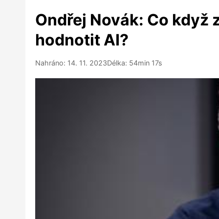
Ondřej Novák: Co když z
hodnotit AI?
Nahráno: 14. 11. 2023
Délka: 54min 17s