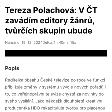
Tereza Polachová: V ČT
zavádím editory žánrů,
tvůrčích skupin ubude
Nahráno: 19. 12. 2024
Délka: 1h 40min 15s
Video source not available
Popis
Ředitelka obsahu České televize po roce ve funkci
přibližuje změny v systému vývoje nových pořadů i
to, co veřejnoprávní televize chystá za novinky do
svého vysílání. Jako někdejší dlouholetá kreativní
producentka HBO rekapituluje tvorbu pro placenou