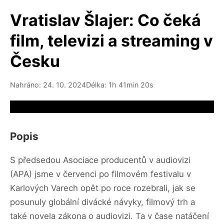
Vratislav Šlajer: Co čeká
film, televizi a streaming v
Česku
Nahráno: 24. 10. 2024
Délka: 1h 41min 20s
Video source not available
Popis
S předsedou Asociace producentů v audiovizi
(APA) jsme v červenci po filmovém festivalu v
Karlových Varech opět po roce rozebrali, jak se
posunuly globální divácké návyky, filmový trh a
také novela zákona o audiovizi. Ta v čase natáčení