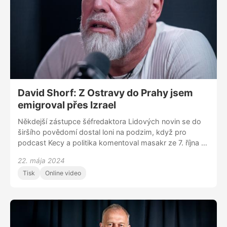
David Shorf: Z Ostravy do Prahy jsem
emigroval přes Izrael
Někdejší zástupce šéfredaktora Lidových novin se do
širšího povědomí dostal loni na podzim, když pro
podcast Kecy a politika komentoval masakr ze 7. října a
obecněji celý izraelsko-palestinský konflikt. Jeho
22. mája 2024
relevanci komentátora umocnila vlastní zkušenost z
Tisk
Online video
izraelské armády, tamější prožitky z 90. let popisuje ve
své první knize Sloužil jsem v Gaze. Tematiku neopouští:
s Bořkem Slezáčkem spouštějí podcast Med a peří, jímž
chtějí vysvětlovat složité věci jednoduše. V životě
vyznává vrstevnatost, i proto vedle toho všeho působí