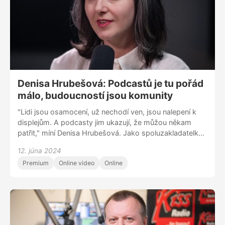
Denisa Hrubešová: Podcastů je tu pořád
málo, budoucností jsou komunity
"Lidi jsou osamocení, už nechodí ven, jsou nalepení k
displejům. A podcasty jim ukazují, že můžou někam
patřit," míní Denisa Hrubešová. Jako spoluzakladatelka
předplatitelské platformy Forendors (dřív Pickey) je
12. júna 2024
jednou z největších expertů na podcastový trh v Česku.
Premium
Online video
Online
Jeho potenciál je podle Hrubešové násobně větší, než
je dnešní realita. Mnozí nevěří, že by podcastů při
současném boomu v českém prostředí mohlo být ještě
víc, Denisa má naopak za to, že je jich tu pořád málo. A
že tvůrci uspějí, když kolem svých pořadů vybudují
komunity. Umožnit jim to co nejkomplexněji je cílem