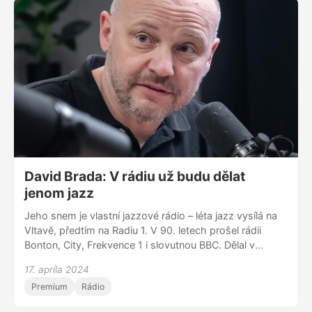
Reflex budoucnost.
David Brada: V rádiu už budu dělat
jenom jazz
Jeho snem je vlastní jazzové rádio – léta jazz vysílá na
Vltavě, předtím na Radiu 1. V 90. letech prošel rádii
Bonton, City, Frekvence 1 i slovutnou BBC. Dělal v
reklamkách BBDO, Leo Burnett nebo DDB, vedl mediálku
17. apríla 2024
Attention!Media, pak si založil vlastní agenturu Cream.
Premium
Rádio
Doma je i na Liberecku, kde staví už druhý dům. Byl v
Omnicomu, když vznikalo Mediaguru, donedávna