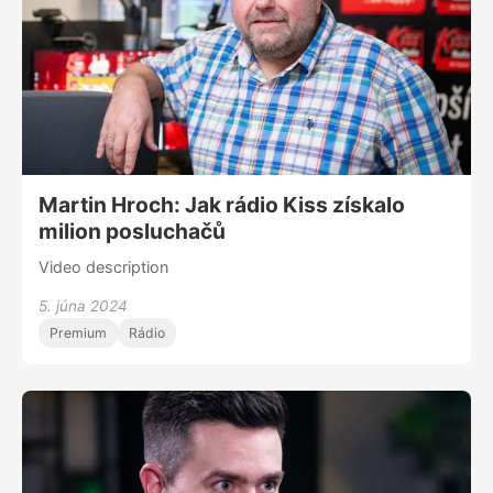
právě předplatitelských platforem. – Speciálně pro tento
rozhovor připravila Denisa Hrubešová čerstvá data o
konzumaci podcastů na platformě Forendors za prvních
pět měsíců letošního roku a jejich meziroční srovnání.
Martin Hroch: Jak rádio Kiss získalo
milion posluchačů
Video description
5. júna 2024
Premium
Rádio