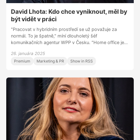
David Lhota: Kdo chce vyniknout, měl by
být vidět v práci
"Pracovat v hybridním prostředí se už považuje za
normál. To je špatně," míní dlouholetý šéf
komunikačních agentur WPP v Česku. "Home office je
nástroj, jak řešit nestandardní životní situace – ať už
26. januára 2025
trvají dny, nebo měsíce. Až taková situace skončí, pak
Premium
Marketing & PR
Show in RSS
je správně se vrátit do kanceláře." Mluví též o
zkušenosti s Martinem Sorrellem, o slučování agentur i o
tom, jak hodlá oprášit lvy z Cannes.