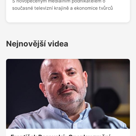
S novopečeným mediálním podnikatelem o
současné televizní krajině a ekonomice tvůrců
Nejnovější videa