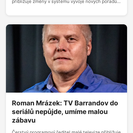
přibližuje změny v systému vývoje nových pořadů i
to, co veřejnoprávní televize chystá za novinky do
svého vysílání. Jako někdejší dlouholetá kreativní
producentka HBO rekapituluje tvorbu pro placenou
televizi.
Roman Mrázek: TV Barrandov do
seriálů nepůjde, umíme malou
zábavu
Čerstvý programový ředitel malé televize přibližuje