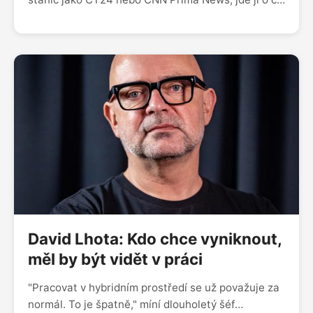
nejvyšší zásah na všech platformách dohromady.
Redakce internetové vysílání TN Live přešla na
třísměnný provoz, kanál sytí novými magazíny.
Transformace se má završit v srpnu, pár měsíců
před sněmovními volbami. Plány detailně přibližuje
Kamil Houska, ředitel zpravodajství TV Nova.
David Lhota: Kdo chce vyniknout,
měl by být vidět v práci
"Pracovat v hybridním prostředí se už považuje za
normál. To je špatně," míní dlouholetý šéf