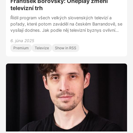
František Borovský: Oneplay změní
televizní trh
Řídil program všech velkých slovenských televizí a
pořady, které potom zaváděl na českém Barrandově, se
vysílají dodnes. Jak podle něj televizní byznys ovlivní
šíření přes internet?
6. júna 2025
Premium
Televize
Show in RSS