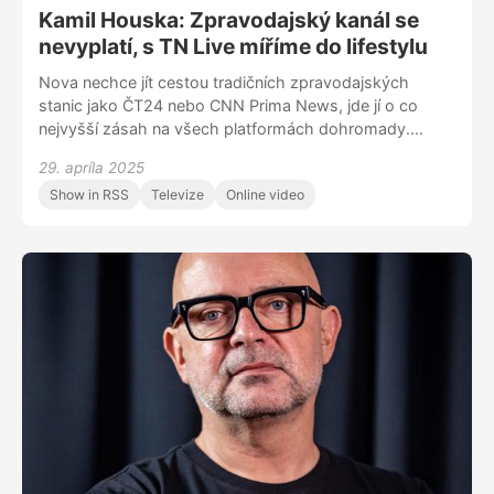
Kamil Houska: Zpravodajský kanál se
nevyplatí, s TN Live míříme do lifestylu
Nova nechce jít cestou tradičních zpravodajských
stanic jako ČT24 nebo CNN Prima News, jde jí o co
nejvyšší zásah na všech platformách dohromady.
Redakce internetové vysílání TN Live přešla na
29. apríla 2025
třísměnný provoz, kanál sytí novými magazíny.
Show in RSS
Televize
Online video
Transformace se má završit v srpnu, pár měsíců před
sněmovními volbami. Plány detailně přibližuje Kamil
Houska, ředitel zpravodajství TV Nova.