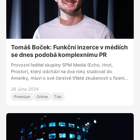
Tomáš Boček: Funkční inzerce v médiích
se dnes podobá komplexnímu PR
Provozní ředitel skupiny SPM Media (Echo, Hrot,
Prostor), který odchází na dva roky studovat do
Ameriky, mluví o své čerstvé tříleté zkušenosti s řízením
médií.
26. júna 2024
Premium
Online
Tisk