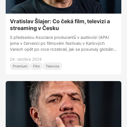
Vratislav Šlajer: Co čeká film, televizi a
streaming v Česku
S předsedou Asociace producentů v audiovizi (APA)
jsme v červenci po filmovém festivalu v Karlových
Varech opět po roce rozebrali, jak se posunuly globální
divácké návyky, filmový trh a také novela zákona o
24. októbra 2024
audiovizi. Ta v čase natáčení prošla prvním čtením ve
Premium
Film
Televize
sněmovně, v pátek 25. října ji potom sněmovna
schválila a nový zákon má začít platit 1. ledna 2025.