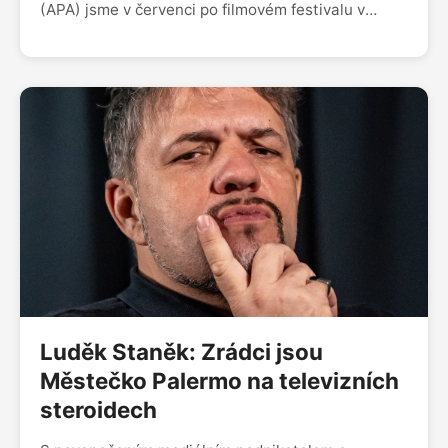
(APA) jsme v červenci po filmovém festivalu v
Karlových Varech opět po roce rozebrali, jak se
posunuly globální divácké návyky, filmový trh a
také novela zákona o audiovizi. Ta v čase natáčení
prošla prvním čtením ve sněmovně, v pátek 25.
října ji potom sněmovna schválila a nový zákon má
začít platit 1. ledna 2025.
Luděk Staněk: Zrádci jsou
Městečko Palermo na televizních
steroidech