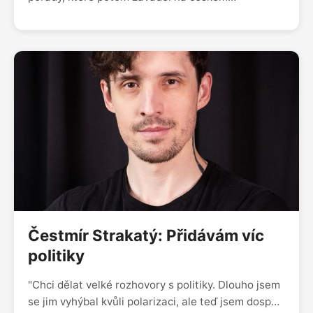
Barrandově, se vysílají dodnes. Jak podle něj
televizní byznys ovlivní šíření přes internet?
Čestmír Strakatý: Přidávám víc
politiky
"Chci dělat velké rozhovory s politiky. Dlouho jsem
se jim vyhýbal kvůli polarizaci, ale teď jsem dospěl