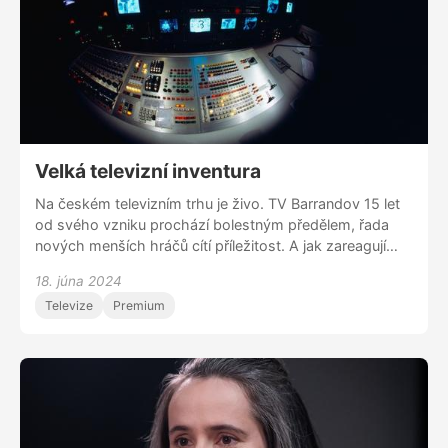
Velká televizní inventura
Na českém televizním trhu je živo. TV Barrandov 15 let
od svého vzniku prochází bolestným předělem, řada
nových menších hráčů cítí příležitost. A jak zareagují
dva největší hráči, speciálně Prima? S Janem Potůčkem,
18. júna 2024
který vysílání v Česku desítky let sleduje, v půli roku
Televize
Premium
rekapitulujeme a analyzujeme dosavadní vývoj a
odhadujeme, co přijde.