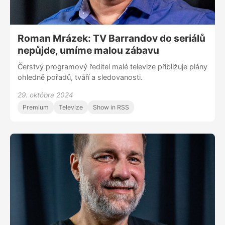
Roman Mrázek: TV Barrandov do seriálů
nepůjde, umíme malou zábavu
Čerstvý programový ředitel malé televize přibližuje plány
ohledně pořadů, tváří a sledovanosti.
29. októbra 2024
Premium
Televize
Show in RSS