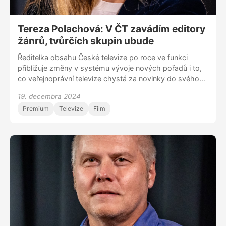
Tereza Polachová: V ČT zavádím editory
žánrů, tvůrčích skupin ubude
Ředitelka obsahu České televize po roce ve funkci
přibližuje změny v systému vývoje nových pořadů i to,
co veřejnoprávní televize chystá za novinky do svého
vysílání. Jako někdejší dlouholetá kreativní producentka
19. decembra 2024
HBO rekapituluje tvorbu pro placenou televizi.
Premium
Televize
Film