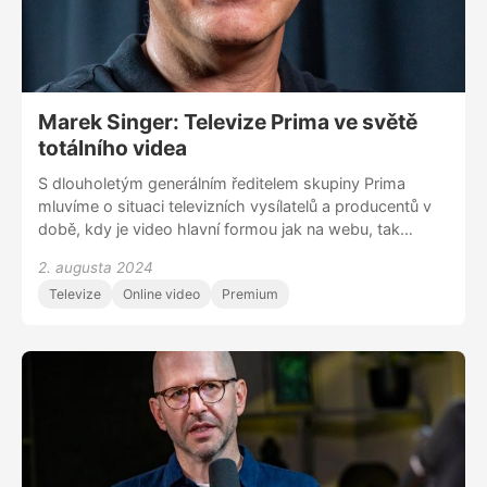
Marek Singer: Televize Prima ve světě
totálního videa
S dlouholetým generálním ředitelem skupiny Prima
mluvíme o situaci televizních vysílatelů a producentů v
době, kdy je video hlavní formou jak na webu, tak
hlavně na sociálních sítích. Jak se na současný svět
2. augusta 2024
adaptovaly klasické televize a kudy půjde vývoj dál? Na
Televize
Online video
Premium
jaké skupiny míří a jak si je získávají? Řeč je o letošní
programové nabídce Primy, o případných akvizicích
menších stanic, které na tom nejsou dobře, a také o
nedávném kontaktu s Petrem Dvořákem, bývalým
dlouholetým šéfem ČT a předtím TV Nova.