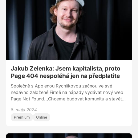
Jakub Zelenka: Jsem kapitalista, proto
Page 404 nespoléhá jen na předplatite
Společně s Apolenou Rychlíkovou začnou ve své
nedávno založené Firmě na nápady vydávat nový web
Page Not Found. „Chceme budovat komunitu a stavět
na několika pilířích,“ popisuje Jakub Zelenka v prvním
8. mája 2024
rozhovoru o novém projektu. Míní, že spoléhat se
Premium
Online
výhradně na předplatitele by v době polarizované
společnosti nebylo obchodně prozíravé. Dalšími zdroji
pilíři příjmů Page Not Found proto mají být inzerce,
merchandising a také granty a dary, mimo jiné od