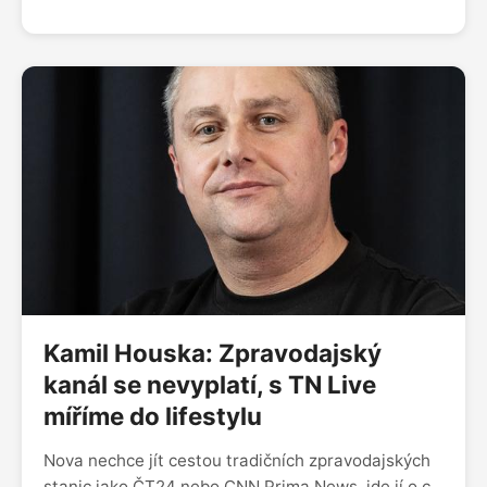
do odvahy, chuti, možná nutnosti," přemítá přední
český podcaster ve volebním roce. V tradičním
výročním rozhovoru s Čestmírem, už třetím v
pořadí, mluvíme o novinkách v obsahu i v týmu, o
redesignu, merchi nebo o tom, zda by podcasteři
za paywallem měli svým hostům platit.
Kamil Houska: Zpravodajský
kanál se nevyplatí, s TN Live
míříme do lifestylu
Nova nechce jít cestou tradičních zpravodajských
stanic jako ČT24 nebo CNN Prima News, jde jí o co