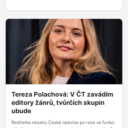
komunikačních agentur WPP v Česku. "Home office
je nástroj, jak řešit nestandardní životní situace –
ať už trvají dny, nebo měsíce. Až taková situace
skončí, pak je správně se vrátit do kanceláře."
Mluví též o zkušenosti s Martinem Sorrellem, o
slučování agentur i o tom, jak hodlá oprášit lvy z
Cannes.
Tereza Polachová: V ČT zavádím
editory žánrů, tvůrčích skupin
ubude
Ředitelka obsahu České televize po roce ve funkci